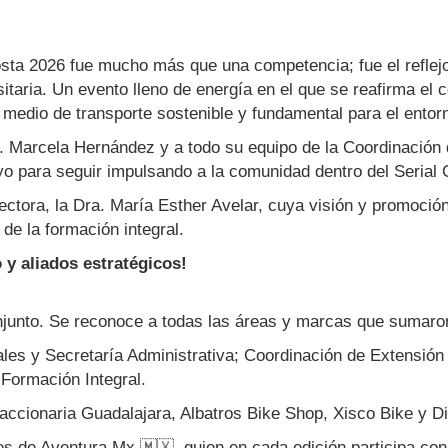
sta 2026 fue mucho más que una competencia; fue el reflejo
itaria. Un evento lleno de energía en el que se reafirma el
 medio de transporte sostenible y fundamental para el entor
. Marcela Hernández y a todo su equipo de la Coordinación d
yo para seguir impulsando a la comunidad dentro del Serial
ctora, la Dra. María Esther Avelar, cuya visión y promoción
 de la formación integral.
 y aliados estratégicos!
conjunto. Se reconoce a todas las áreas y marcas que sumaro
es y Secretaría Administrativa; Coordinación de Extensión 
Formación Integral.
accionaria Guadalajara, Albatros Bike Shop, Xisco Bike y D
s de Aventura Mx 🇲🇽, quien en cada edición participa con