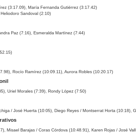
mírez (3:17.09), María Fernanda Gutiérrez (3:17.42)
), Heliodoro Sandoval (2:10)
, Andra Paz (7:16), Esmeralda Martínez (7:44)
:52.15)
17.98), Rocío Ramírez (10:09.11), Aurora Robles (10:20.17)
onil
35), Uriel Morales (7:39), Rondy López (7:50)
échiga / José Huerta (10:05), Diego Reyes / Montserrat Horta (10:18),
rativos
), Misael Barajas / Coras Córdova (10:48.91), Karen Rojas / José Val