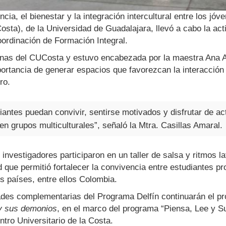
ncia, el bienestar y la integración intercultural entre los jó
Costa), de la Universidad de Guadalajara, llevó a cabo la a
oordinación de Formación Integral.
agnas del CUCosta y estuvo encabezada por la maestra Ana A
portancia de generar espacios que favorezcan la interacción
ro.
antes puedan convivir, sentirse motivados y disfrutar de a
 en grupos multiculturales”, señaló la Mtra. Casillas Amaral.
investigadores participaron en un taller de salsa y ritmos la
 que permitió fortalecer la convivencia entre estudiantes 
s países, entre ellos Colombia.
ades complementarias del Programa Delfín continuarán el próx
y sus demonios
, en el marco del programa “Piensa, Lee y Su
ntro Universitario de la Costa.