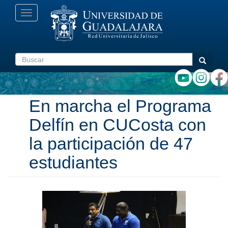
Pasar
Toggle
al
navigation
contenido
principal
Buscar
Buscar
En marcha el Programa
Delfín en CUCosta con
la participación de 47
estudiantes
Anterior
Siguiente