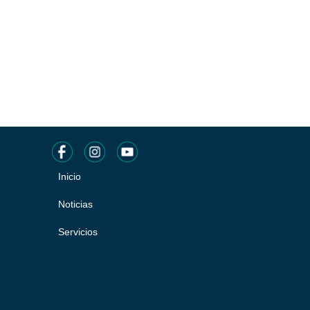
Inicio
Pie
de
Noticias
página
Servicios