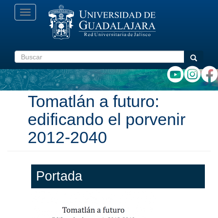
Pasar
Toggle
al
navigation
contenido
principal
Buscar
Buscar
Tomatlán a futuro:
edificando el porvenir
2012-2040
Portada