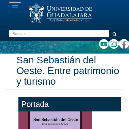
Pasar
Toggle
al
navigation
contenido
principal
Buscar
Buscar
San Sebastián del
Oeste. Entre patrimonio
y turismo
Portada