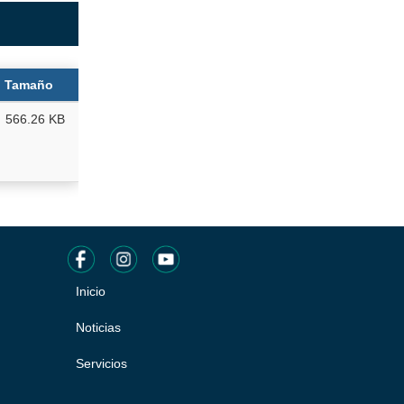
Tamaño
566.26 KB
Inicio
Pie
de
Noticias
página
Servicios