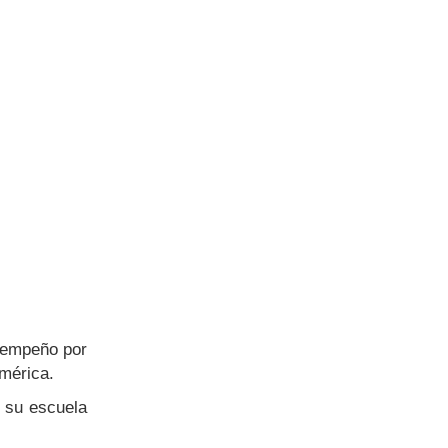
esempeño por
mérica.
e su escuela