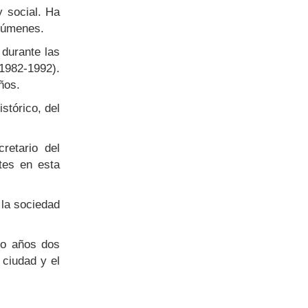
y social. Ha
olúmenes.
 durante las
(1982-1992).
ños.
stórico, del
retario del
tes en esta
 la sociedad
nco años dos
 ciudad y el