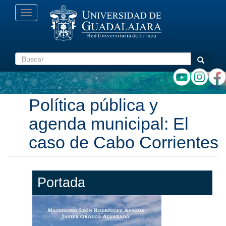
Pasar
Toggle
al
navigation
contenido
principal
Buscar
Buscar
Política pública y
agenda municipal: El
caso de Cabo Corrientes
Portada