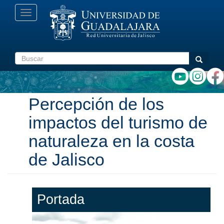
Pasar
Toggle
al
navigation
contenido
principal
Buscar
Buscar
Percepción de los
impactos del turismo de
naturaleza en la costa
de Jalisco
Portada