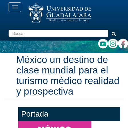
Pasar
Toggle
al
navigation
contenido
principal
Buscar
Buscar
México un destino de
clase mundial para el
turismo médico realidad
y prospectiva
Portada