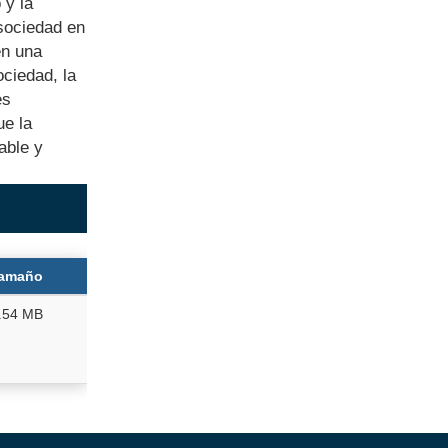
 y la
 sociedad en
en una
ociedad, la
es
ue la
able y
amaño
.54 MB