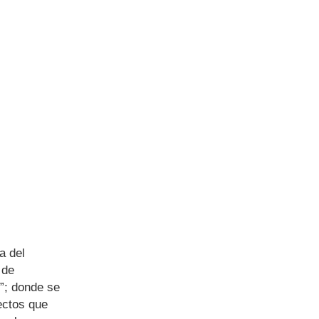
a del
 de
d”; donde se
pectos que