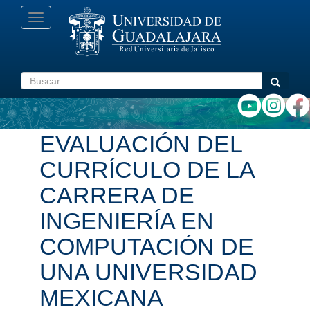
Pasar
Toggle
al
navigation
contenido
principal
Buscar
Buscar
EVALUACIÓN DEL
CURRÍCULO DE LA
CARRERA DE
INGENIERÍA EN
COMPUTACIÓN DE
UNA UNIVERSIDAD
MEXICANA