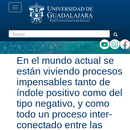
Pasar
Toggle
al
navigation
contenido
principal
Buscar
Buscar
En el mundo actual se
están viviendo procesos
impensables tanto de
índole positivo como del
tipo negativo, y como
todo un proceso inter­
conectado entre las