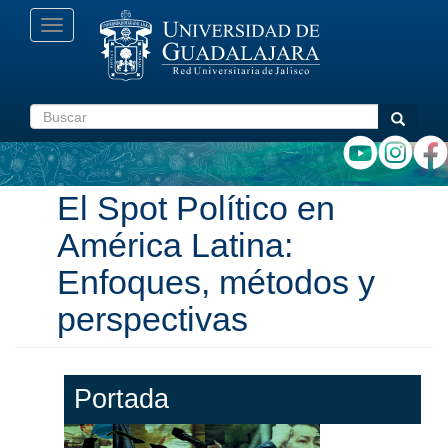
Pasar
Toggle
al
navigation
contenido
principal
Buscar
Buscar
El Spot Político en
América Latina:
Enfoques, métodos y
perspectivas
Portada