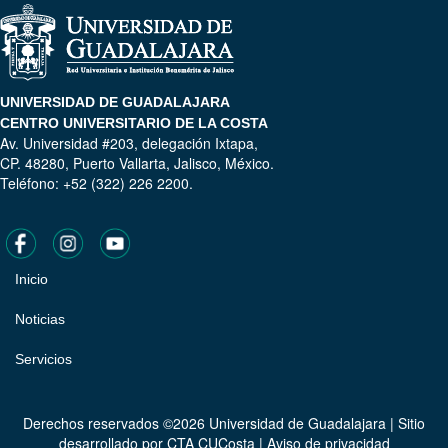
UNIVERSIDAD DE GUADALAJARA
CENTRO UNIVERSITARIO DE LA COSTA
Av. Universidad #203, delegación Ixtapa,
CP. 48280, Puerto Vallarta, Jalisco, México.
Teléfono: +52 (322) 226 2200.
Inicio
Pie
de
Noticias
página
Servicios
Derechos reservados ©2026 Universidad de Guadalajara | Sitio
desarrollado por
CTA CUCosta
|
Aviso de privacidad