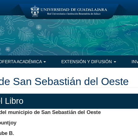
OFERTA ACADÉMICA
EXTENSIÓN Y DIFUSIÓN
IN
 de San Sebastián del Oeste
l Libro
del municipio de San Sebastián del Oeste
ountjoy
ube B.