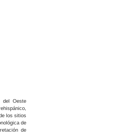
n del Oeste
ehispánico,
e los sitios
onológica de
pretación de