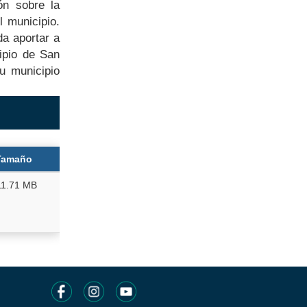
ón sobre la
l municipio.
da aportar a
cipio de San
su municipio
Tamaño
11.71 MB