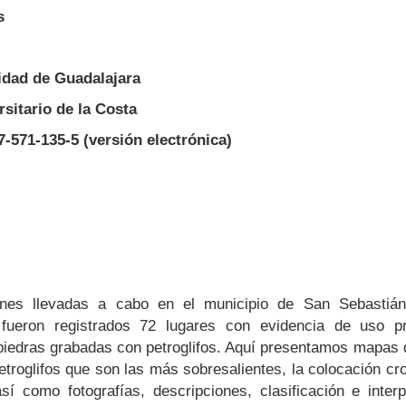
s
idad de Guadalajara
sitario de la Costa
-571-135-5 (versión electrónica)
iones llevadas a cabo en el municipio de San Sebastiá
ueron registrados 72 lugares con evidencia de uso pr
iedras grabadas con petroglifos. Aquí presentamos mapas d
petroglifos que son las más sobresalientes, la colocación cr
sí como fotografías, descripciones, clasificación e inter