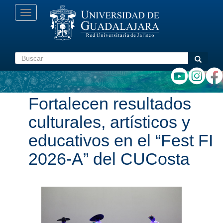
Pasar
Toggle
al
navigation
contenido
principal
Buscar
Buscar
Fortalecen resultados
culturales, artísticos y
educativos en el “Fest FI
2026-A” del CUCosta
Anterior
Siguiente