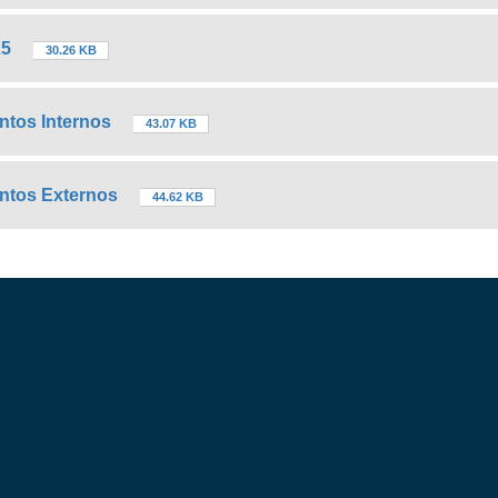
25
30.26 KB
ntos Internos
43.07 KB
entos Externos
44.62 KB