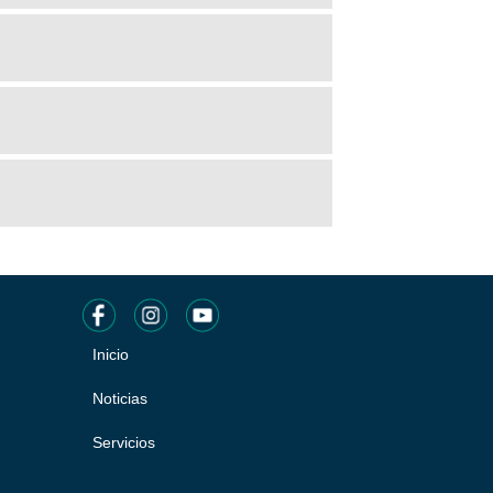
Inicio
Pie
de
Noticias
página
Servicios