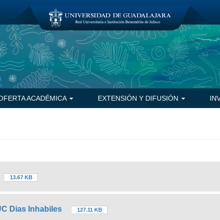
OFERTA ACADÉMICA
EXTENSIÓN Y DIFUSIÓN
IN
13.67 KB
UC Dias Inhabiles
127.11 KB