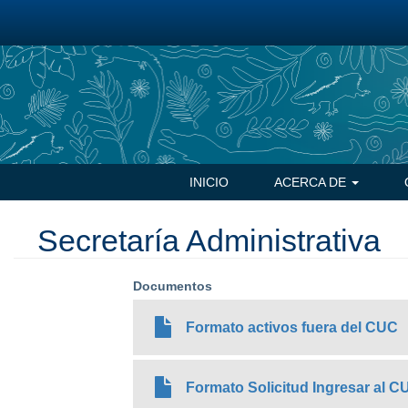
Pasar
al
contenido
principal
Navegación
INICIO
ACERCA DE
principal
Secretaría Administrativa
Documentos
Formato activos fuera del CUC
Formato Solicitud Ingresar al C