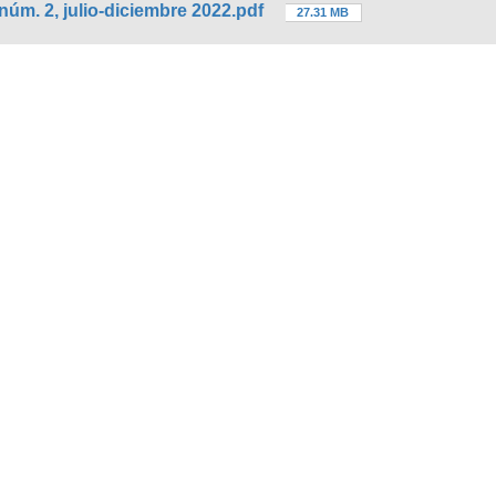
úm. 2, julio-diciembre 2022.pdf
27.31 MB