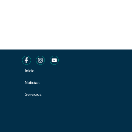
Inicio
Pie
de
Noticias
página
Servicios