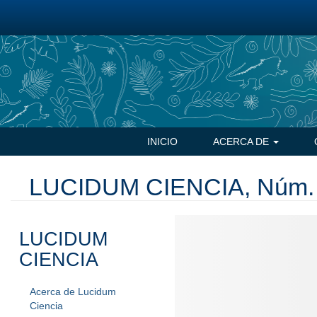
Pasar
al
contenido
principal
Navegación
INICIO
ACERCA DE
principal
LUCIDUM CIENCIA, Núm. 2,
LUCIDUM
CIENCIA
Acerca de Lucidum
Ciencia