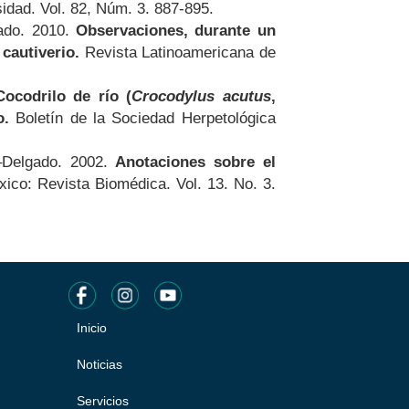
idad. Vol. 82, Núm. 3. 887-895.
ado. 2010.
Observaciones, durante un
 cautiverio.
Revista Latinoamericana de
ocodrilo de río (
Crocodylus acutus
,
co.
Boletín de la Sociedad Herpetológica
–Delgado. 2002.
Anotaciones sobre el
ico: Revista Biomédica. Vol. 13. No. 3.
Inicio
Pie
de
Noticias
página
Servicios