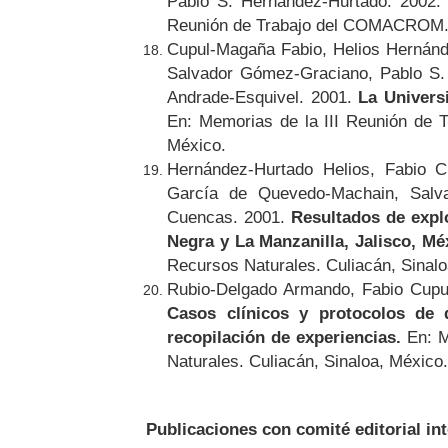
Pablo S. Hernández-Hurtado. 2002
Reunión de Trabajo del COMACROM
Cupul-Magaña Fabio, Helios Hernán
Salvador Gómez-Graciano, Pablo S.
Andrade-Esquivel. 2001.
La Univers
En: Memorias de la III Reunión de 
México.
Hernández-Hurtado Helios, Fabio 
García de Quevedo-Machain, Salv
Cuencas. 2001.
Resultados de explo
Negra y La Manzanilla, Jalisco, Mé
Recursos Naturales. Culiacán, Sinalo
Rubio-Delgado Armando, Fabio Cupu
Casos clínicos y protocolos de d
recopilación de experiencias.
En: M
Naturales. Culiacán, Sinaloa, México
Publicaciones con comité editorial in