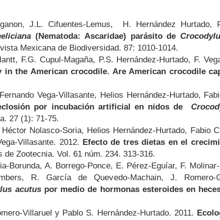
ganon, J.L. Cifuentes-Lemus, H. Hernández Hurtado, 
eliciana
(Nematoda: Ascaridae) parásito de
Crocodyl
ista Mexicana de Biodiversidad. 87: 1010-1014.
antt, F.G. Cupul-Magaña, P.S. Hernández-Hurtado, F. Vega
 in the American crocodile. Are American crocodile cap
 Fernando Vega-Villasante, Helios Hernández-Hurtado, Fa
eclosión por incubación artificial en nidos de
Crocod
. 27 (1): 71-75.
 Héctor Nolasco-Soria, Helios Hernández-Hurtado, Fabio C
Vega-Villasante. 2012.
Efecto de tres dietas en el crecim
s de Zootecnia. Vol. 61 núm. 234. 313-316.
ia-Borunda, A. Borrego-Ponce, E. Pérez-Eguíar, F. Molinar
ambers, R. García de Quevedo-Machain, J. Romero-G
lus acutus
por medio de hormonas esteroides en heces
mero-Villaruel y Pablo S. Hernández-Hurtado. 2011.
Ecolo