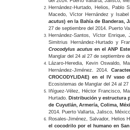
del 2014. Puerto Vallarta, Jalisco, Mé
Hernández-Hurtado, Helios, Pablo S
Macedo, Víctor Hernández y Isabe
acutus
) en la Bahía de Banderas, J
27 de septiembre del 2014. Puerto Val
Hernández-Santos, Víctor Enrique, 
Simitrius Hernández-Hurtado y Fr
Crocodylus acutus
en el ANP Ester
Manglar del 24 al 27 de septiembre de
Lázaro-Heredia, Kevin Oswaldo, Mar
Hernández-Jiménez. 2014.
Caracte
CROCODYLIDAE) en el IV vaso de 
Ecosistemas de Manglar del 24 al 27 
Iñíguez-Vélez, Héctor Francisco, M
Hurtado.
Distribución y estructura 
de Cuyutlán, Armería, Colima, Méx
2014. Puerto Vallarta, Jalisco, Méxic
Rosales-Jiménez, Salvador, Helios 
el cocodrilo por el humano en San 