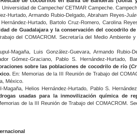
.
Rescate de cocodrilos en Bahía de Banderas (Goliat 
. Universidad de Campeche/ CETMAR Campeche. Campech
dez-Hurtado, Armando Rubio-Delgado, Abraham Reyes-Juár
 Hernández-Hurtado, Bartolo Cruz-Romero, Carolina Reye
idad de Guadalajara y la conservación del cocodrilo de
Trabajo del COMACROM. Secretaría del Medio Ambiente y R
Cupul-Magaña, Luis González-Guevara, Armando Rubio-D
ador Gómez-Graciano, Pablo S. Hernández-Hurtado, Ba
raciones sobre las poblaciones de cocodrilo de río (
Cr
xico.
En: Memorias de la III Reunión de Trabajo del COMA
a, México.
l-Magaña, Helios Hernández-Hurtado, Pablo S. Hernández
rogas usadas para la inmovilización química de repti
emorias de la III Reunión de Trabajo del COMACROM. Sec
.
ternacional