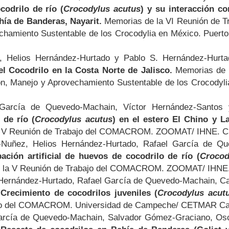
codrilo de río (
Crocodylus acutus
) y su interacción co
hía de Banderas, Nayarit.
Memorias de la VI Reunión de Tr
amiento Sustentable de los Crocodylia en México. Puerto Va
, Helios Hernández-Hurtado y Pablo S. Hernández-Hurt
l Cocodrilo en la Costa Norte de Jalisco.
Memorias de l
n, Manejo y Aprovechamiento Sustentable de los Crocodylia 
 García de Quevedo-Machain, Víctor Hernández-Santos 
 de río (
Crocodylus acutus
) en el estero El Chino y L
 V Reunión de Trabajo del COMACROM. ZOOMAT/ IHNE. Chiap
s-Nuñez, Helios Hernández-Hurtado, Rafael García de Q
bación artificial de huevos de cocodrilo de río (
Crocod
la V Reunión de Trabajo del COMACROM. ZOOMAT/ IHNE. Ch
 Hernández-Hurtado, Rafael García de Quevedo-Machain, Ca
.
Crecimiento de cocodrilos juveniles (
Crocodylus acut
bajo del COMACROM. Universidad de Campeche/ CETMAR C
García de Quevedo-Machain, Salvador Gómez-Graciano, Os