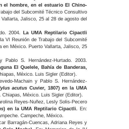
n el hombre, en el estuario El Chino-
abajo del Subcomité Técnico Consultivo
llarta, Jalisco, 25 al 28 de agosto del
ado. 2004.
La UMA Reptilario Cipactli
a VI Reunión de Trabajo del Subcomité
en México. Puerto Vallarta, Jalisco, 25
y Pablo S. Hernández-Hurtado. 2003.
aguna El Quelele, Bahía de Banderas,
as, México. Luis Sigler (Editor).
uevedo-Machain y Pablo S. Hernández-
ylus acutus
Cuvier, 1807) en la UMA
iapas, México. Luis Sigler (Editor).
rolina Reyes-Nuñez, Lesly Solis-Pecero
us
) en la UMA Reptilario Cipactli.
En:
ampeche. Campeche, México.
car Barragán-Cuencas, Adriana Reyes y