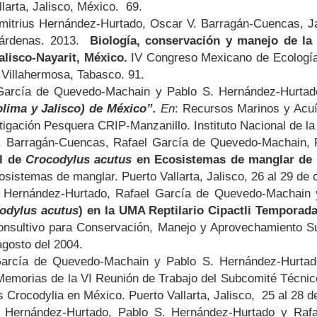
larta, Jalisco, México. 69.
imitrius Hernández-Hurtado, Oscar V. Barragán-Cuencas, 
Cárdenas. 2013.
Biología, conservación y manejo de la 
alisco-Nayarit, México.
IV Congreso Mexicano de Ecología
 Villahermosa, Tabasco. 91.
 García de Quevedo-Machain y Pablo S. Hernández-Hurta
lima y Jalisco) de México”.
En
: Recursos Marinos y Acuí
igación Pesquera CRIP-Manzanillo. Instituto Nacional de l
. Barragán-Cuencas, Rafael García de Quevedo-Machain, 
al de
Crocodylus acutus
en Ecosistemas de manglar de 
cosistemas de manglar. Puerto Vallarta, Jalisco, 26 al 29 de
s Hernández-Hurtado, Rafael García de Quevedo-Machai
odylus acutus
) en la UMA Reptilario Cipactli Temporada
onsultivo para Conservación, Manejo y Aprovechamiento Su
agosto del 2004.
García de Quevedo-Machain y Pablo S. Hernández-Hurta
emorias de la VI Reunión de Trabajo del Subcomité Técnic
 Crocodylia en México. Puerto Vallarta, Jalisco, 25 al 28 d
s Hernández-Hurtado, Pablo S. Hernández-Hurtado y Raf