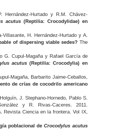
P. Hernández-Hurtado y R.M. Chávez-
us acutus
(Reptilia: Crocodylidae) en
-Villasante, H. Hernández-Hurtado y A.
able of dispersing viable sedes?
The
bio G. Cupul-Magaña y Rafael García de
ylus acutus
(Reptilia: Crocodylia) en
upul-Magaña, Barbarito Jaime-Ceballos,
iento de crías de cocodrilo americano
-Holguín, J. Stephano-Hornedo, Pablo S.
onzález y R. Rivas-Caceres. 2011.
.
Revista Ciencia en la frontera. Vol IX,
gía poblacional de
Crocodylus acutus