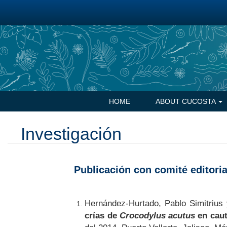
Skip
to
main
content
Navegación
HOME
ABOUT CUCOSTA
principal
Investigación
Publicación con comité editoria
Hernández-Hurtado, Pablo Simitrius
crías de
Crocodylus acutus
en caut