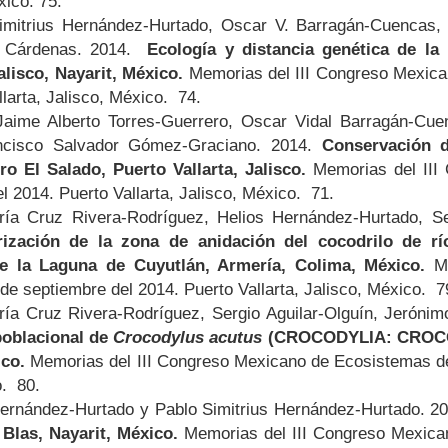
xico. 75.
imitrius Hernández-Hurtado, Oscar V. Barragán-Cuencas,
l Cárdenas. 2014.
Ecología y distancia genética de la
alisco, Nayarit, México.
Memorias del III Congreso Mexica
larta, Jalisco, México. 74.
Jaime Alberto Torres-Guerrero, Oscar Vidal Barragán-Cue
ancisco Salvador Gómez-Graciano. 2014.
Conservación d
o El Salado, Puerto Vallarta, Jalisco.
Memorias del III
l 2014. Puerto Vallarta, Jalisco, México. 71.
ía Cruz Rivera-Rodríguez, Helios Hernández-Hurtado, Ser
rización de la zona de anidación del cocodrilo de r
la Laguna de Cuyutlán, Armería, Colima, México.
Me
de septiembre del 2014. Puerto Vallarta, Jalisco, México. 7
aría Cruz Rivera-Rodríguez, Sergio Aguilar-Olguín, Jerón
poblacional de
Crocodylus acutus
(CROCODYLIA: CROCODY
ico.
Memorias del III Congreso Mexicano de Ecosistemas de
o. 80.
Hernández-Hurtado y Pablo Simitrius Hernández-Hurtado. 2
Blas, Nayarit, México.
Memorias del III Congreso Mexican