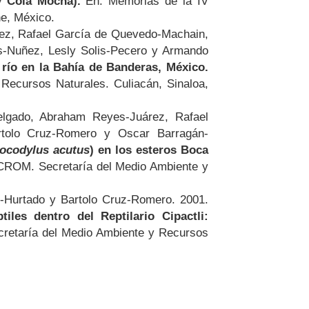
y Cola Mocha).
En: Memorias de la IV
e, México.
ez, Rafael García de Quevedo-Machain,
s-Nuñez, Lesly Solis-Pecero y Armando
 río en la Bahía de Banderas, México.
ecursos Naturales. Culiacán, Sinaloa,
elgado, Abraham Reyes-Juárez, Rafael
rtolo Cruz-Romero y Oscar Barragán-
ocodylus acutus
) en los esteros Boca
CROM. Secretaría del Medio Ambiente y
-Hurtado y Bartolo Cruz-Romero. 2001.
les dentro del Reptilario Cipactli:
retaría del Medio Ambiente y Recursos