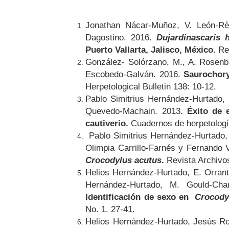
Jonathan Nácar-Muñoz, V. León-Rè
Dagostino. 2016.
Dujardinascaris h
Puerto Vallarta, Jalisco, México.
Rev
González- Solórzano, M., A. Rosenbl
Escobedo-Galván. 2016.
Saurochory
Herpetological Bulletin 138: 10-12.
Pablo Simitrius Hernández-Hurtado,
Quevedo-Machain. 2013.
Éxito de 
cautiverio.
Cuadernos de herpetología
Pablo Simitrius Hernández-Hurtado,
Olimpia Carrillo-Farnés y Fernando 
Crocodylus acutus
.
Revista Archivo
Helios Hernández-Hurtado, E. Orrant
Hernández-Hurtado, M. Gould-Ch
Identificación de sexo en
Crocody
No. 1. 27-41.
Helios Hernández-Hurtado, Jesús Ro