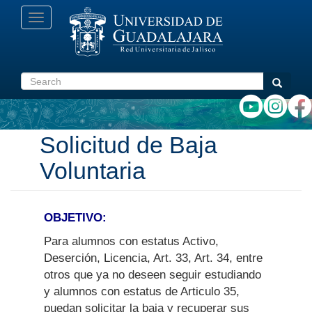
Skip
Toggle
to
navigation
main
content
Search
Search
Solicitud de Baja
Voluntaria
OBJETIVO:
Para alumnos con estatus Activo,
Deserción, Licencia, Art. 33, Art. 34, entre
otros que ya no deseen seguir estudiando
y alumnos con estatus de Articulo 35,
puedan solicitar la baja y recuperar sus