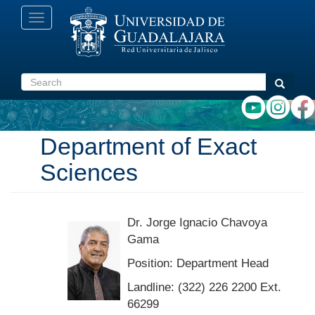
Skip
Toggle
to
navigation
main
content
Search
Search
Department of Exact
Sciences
Dr. Jorge Ignacio Chavoya
Gama
Position: Department Head
Landline: (322) 226 2200 Ext.
66299