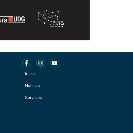
Inicio
Pie
de
Noticias
página
Servicios