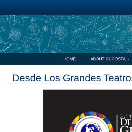
Skip
to
main
content
Navegación
HOME
ABOUT CUCOSTA
principal
Desde Los Grandes Teatro