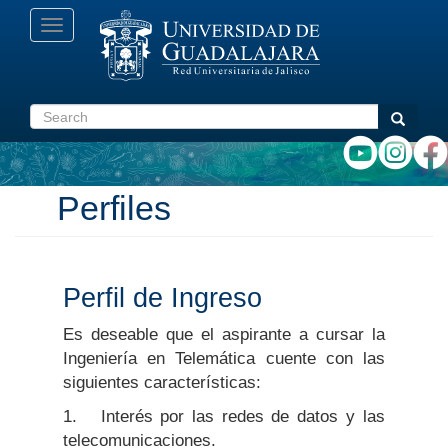
Skip
Toggle
to
navigation
main
content
Search
Search
Perfiles
Perfil de Ingreso
Es deseable que el aspirante a cursar la
Ingeniería en Telemática cuente con las
siguientes características:
1. Interés por las redes de datos y las
telecomunicaciones.