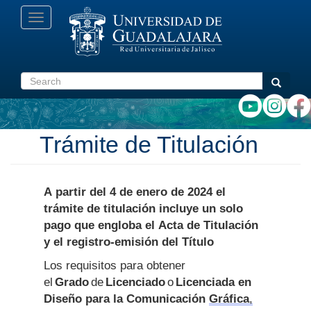
Skip
Toggle
to
navigation
main
content
Search
Search
Trámite de Titulación
A partir del 4 de enero de 2024 el
trámite de titulación incluye un solo
pago que engloba el Acta de Titulación
y el registro-emisión del Título
Los requisitos para obtener
el
Grado
de
Licenciado
o
Licenciada en
Diseño para la Comunicación
Gráfica
,