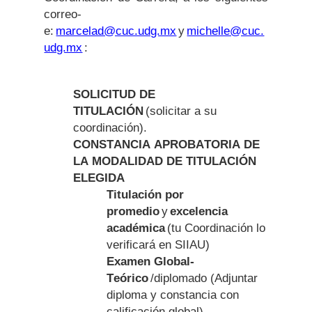
correo-
e:
marcelad@cuc.udg.mx
y
michelle@cuc.
udg.mx
:
SOLICITUD DE
TITULACIÓN
(solicitar a su
coordinación).
CONSTANCIA APROBATORIA DE
LA MODALIDAD DE TITULACIÓN
ELEGIDA
Titulación por
promedio
y
excelencia
académica
(tu Coordinación lo
verificará en SIIAU)
Examen Global-
Teórico
/diplomado (Adjuntar
diploma y constancia con
calificación global)