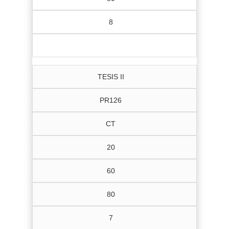
8
TESIS II
PR126
CT
20
60
80
7