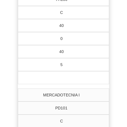
C
40
0
40
5
MERCADOTECNIA I
PD101
C