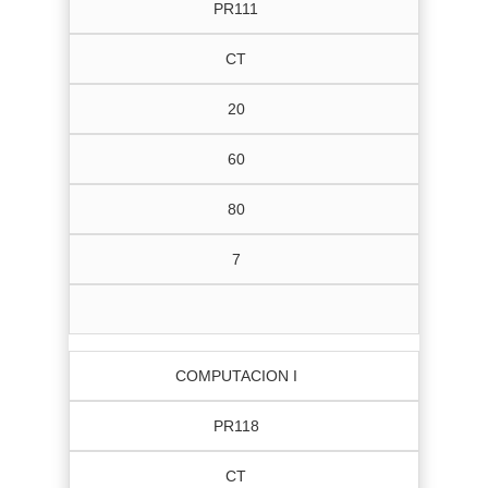
PR111
CT
20
60
80
7
COMPUTACION I
PR118
CT