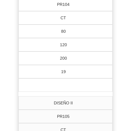
PR104
CT
80
120
200
19
DISEÑO II
PR105
CT