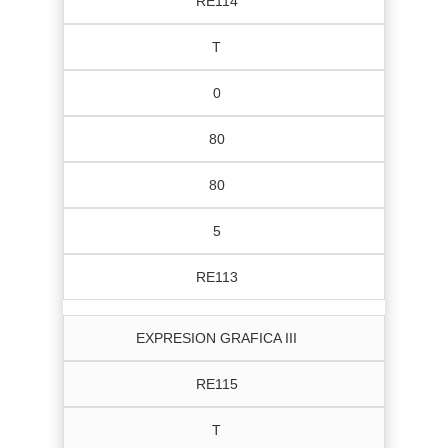
RE114
T
0
80
80
5
RE113
EXPRESION GRAFICA III
RE115
T