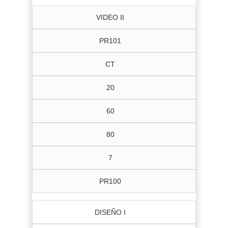
VIDEO II
PR101
CT
20
60
80
7
PR100
DISEÑO I