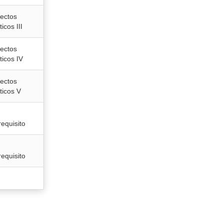
ectos
ticos III
ectos
ticos IV
ectos
sticos V
requisito
requisito