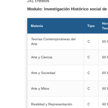
241 créditos
Modulo: Investigación Histórico social de 
Hor
Materia
Tipo
Teo
Teorías Contemporáneas del
C
60 
Arte
Arte y Ciencia
C
60 
Arte y Sociedad
C
60 
Arte y Mitos
C
60 
Realidad y Representación
C
60 