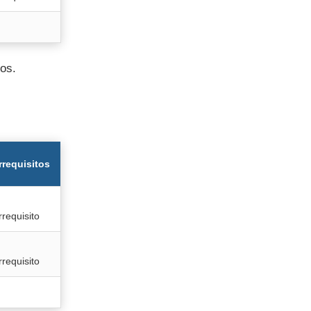
tos.
rrequisitos
rrequisito
rrequisito