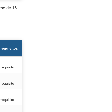
imo de 16
rrequisitos
rrequisito
rrequisito
rrequisito