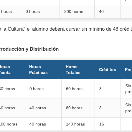
 horas
0 horas
300 horas
40
e la Cultura” el alumno deberá cursar un mínimo de 48 crédi
Producción y Distribución
Horas
Horas
Horas
Créditos
Pre
Teoría
Prácticas
Totales
Sin
60 horas
0 horas
60 horas
8
pre
Sin
40 horas
40 horas
80 horas
8
pre
100 horas
40 horas
140 horas
16