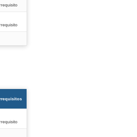
rrequisito
rrequisito
rrequisitos
rrequisito