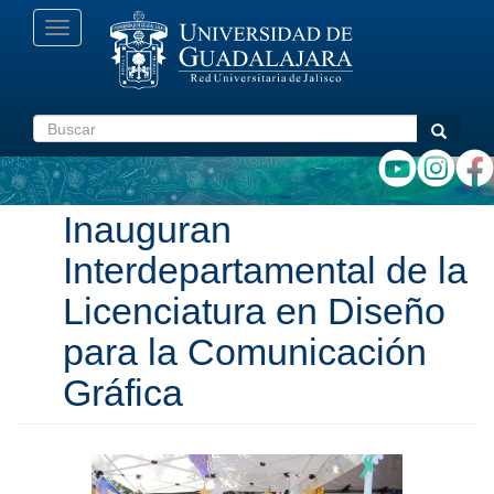
Pasar
Toggle
al
navigation
contenido
principal
Buscar
Buscar
Inauguran
Interdepartamental de la
Licenciatura en Diseño
para la Comunicación
Gráfica
Anterior
Siguiente