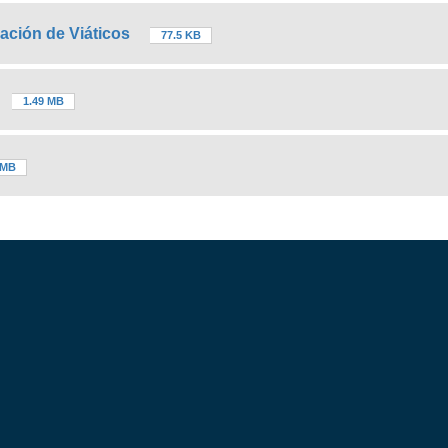
ación de Viáticos
77.5 KB
1.49 MB
 MB