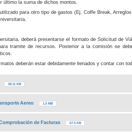
 último la suma de dichos montos.
lizado para otro tipo de gastos (Ej. Coffe Break, Arreglos 
iversitaria.
rsitaria, deberá presentarse el formato de Solicitud de V
para tramite de recursos. Posterior a la comisión se deb
ticos.
ormatos deberán estar debidamente llenados y contar con tod
38.11 KB
ransporte Aereo
1.5 MB
y Comprobación de Facturas
67.5 KB