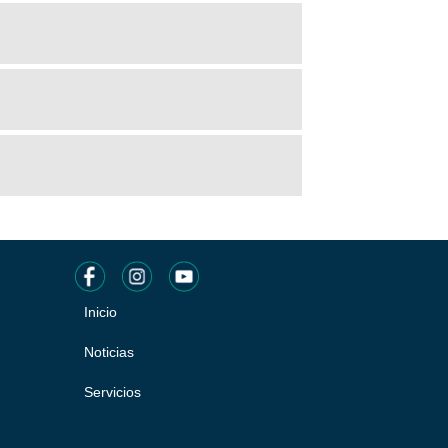
Inicio
Pie
de
Noticias
página
Servicios