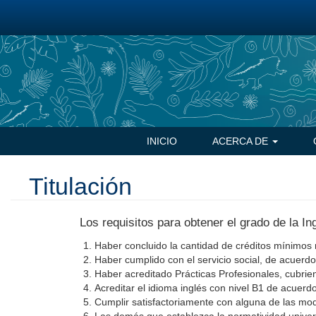
Pasar
al
contenido
principal
Navegación
INICIO
ACERCA DE
principal
Titulación
Los requisitos para obtener el grado de la In
Haber concluido la cantidad de créditos mínimos 
Haber cumplido con el servicio social, de acuerdo 
Haber acreditado Prácticas Profesionales, cubrien
Acreditar el idioma inglés con nivel B1 de acuer
Cumplir satisfactoriamente con alguna de las moda
Las demás que establezca la normatividad univers