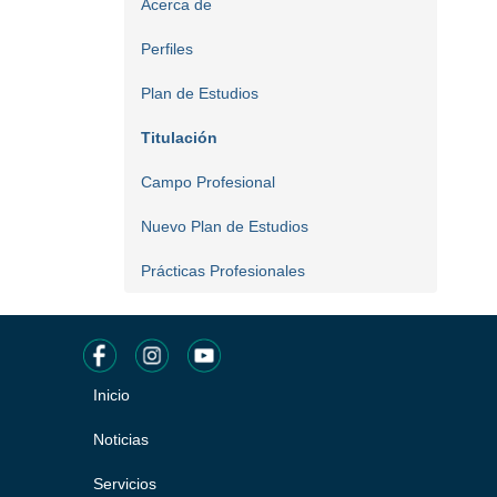
Acerca de
Perfiles
Plan de Estudios
Titulación
Campo Profesional
Nuevo Plan de Estudios
Prácticas Profesionales
Inicio
Pie
de
Noticias
página
Servicios