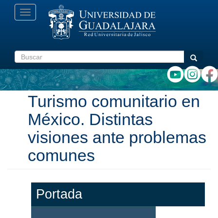
Pasar
Toggle
al
navigation
contenido
principal
Buscar
Buscar
Turismo comunitario en
México. Distintas
visiones ante problemas
comunes
Portada