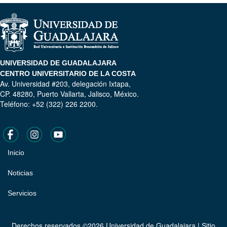
UNIVERSIDAD DE GUADALAJARA
CENTRO UNIVERSITARIO DE LA COSTA
Av. Universidad #203, delegación Ixtapa,
CP. 48280, Puerto Vallarta, Jalisco, México.
Teléfono: +52 (322) 226 2200.
Inicio
Pie
de
Noticias
página
Servicios
Derechos reservados ©2026 Universidad de Guadalajara | Sitio