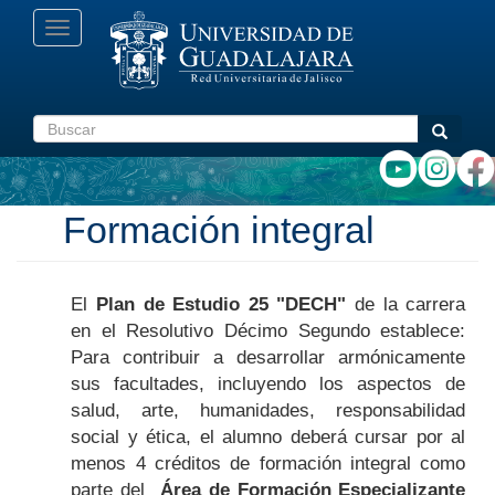
Pasar
Toggle
al
navigation
contenido
principal
Buscar
Buscar
Formación integral
El
Plan de Estudio 25 "DECH"
de la carrera
en el Resolutivo Décimo Segundo establece:
Para contribuir a desarrollar armónicamente
sus facultades, incluyendo los aspectos de
salud, arte, humanidades, responsabilidad
social y ética, el alumno deberá cursar por al
menos 4 créditos de formación integral como
parte del
Área de Formación Especializante