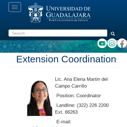
Skip
Toggle
to
navigation
main
content
Search
Search
Extension Coordination
Lic. Ana Elena Martin del
Campo Carrillo
Position: Coordinator
Landline: (322) 226 2200
Ext. 66263
E-mail: