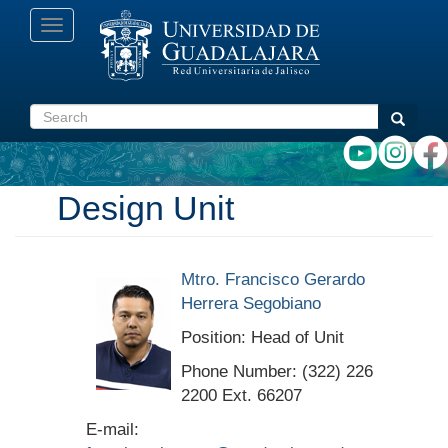
Skip
Toggle
to
navigation
main
content
Search
Search
Design Unit
Mtro. Francisco Gerardo
Herrera Segobiano
Position: Head of Unit
Phone Number: (322) 226
2200 Ext. 66207
E-mail: