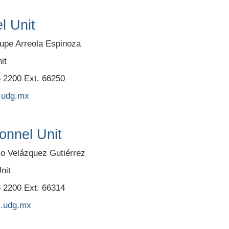
l Unit
lupe Arreola Espinoza
it
6 2200 Ext. 66250
.udg.mx
onnel Unit
rio Velázquez Gutiérrez
nit
6 2200 Ext. 66314
.udg.mx