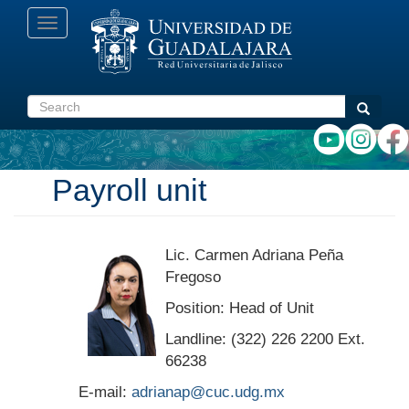
Skip
Toggle
to
navigation
main
content
Search
Search
Payroll unit
Lic. Carmen Adriana Peña
Fregoso
Position: Head of Unit
Landline: (322) 226 2200 Ext.
66238
E-mail:
adrianap@cuc.udg.mx