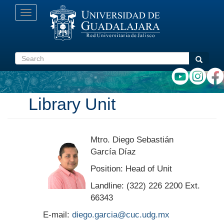
Skip
Toggle
to
navigation
main
content
Search
Search
Library Unit
Mtro. Diego Sebastián
García Díaz
Position: Head of Unit
Landline: (322) 226 2200 Ext.
66343
E-mail:
diego.garcia@cuc.udg.mx