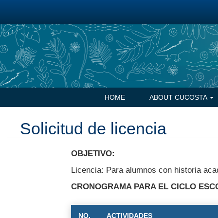
Skip
to
main
content
Navegación
HOME
ABOUT CUCOSTA
principal
Solicitud de licencia
OBJETIVO:
Licencia: Para alumnos con historia aca
CRONOGRAMA PARA EL CICLO ESCO
NO.
ACTIVIDADES