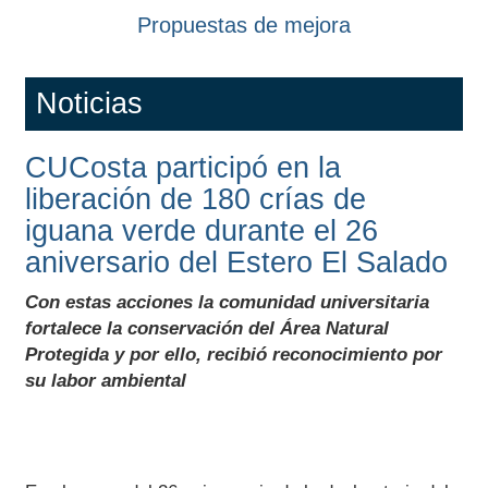
liberación de 180 crías de
iguana verde durante el 26
aniversario del Estero El Salado
Con estas acciones la comunidad universitaria
fortalece la conservación del Área Natural
Protegida y por ello, recibió reconocimiento por
su labor ambiental
En el marco del 26 aniversario de la declaratoria del
Parque Estatal Estero El Salado como Área Natural
Protegida, el Centro Universitario de la Costa
(CUCosta) participó en la liberación de 180 crías de
iguana verde (
Iguana iguana
), una acción que
reafirma su compromiso con la conservación de la
biodiversidad y la protección del patrimonio natural